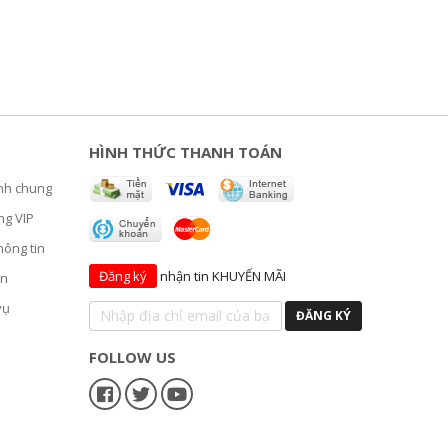
HÌNH THỨC THANH TOÁN
ịnh chung
ng VIP
hông tin
Đăng ký
nhận tin KHUYẾN MÃI
án
vụ
FOLLOW US