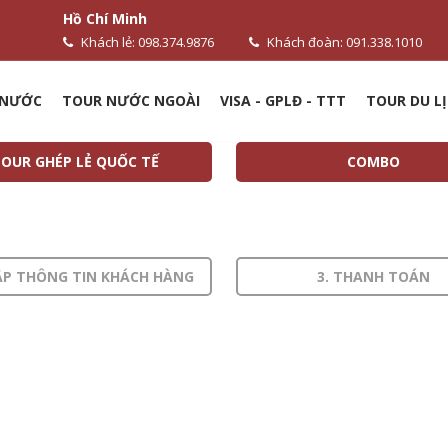
Hồ Chí Minh
Khách lẻ: 098.374.9876
Khách đoàn: 091.338.1010
 NƯỚC
TOUR NƯỚC NGOÀI
VISA - GPLĐ - TTT
TOUR DU LỊ
OUR GHÉP LẺ QUỐC TẾ
COMBO
ẬP THÔNG TIN KHÁCH HÀNG
3. THANH TOÁN