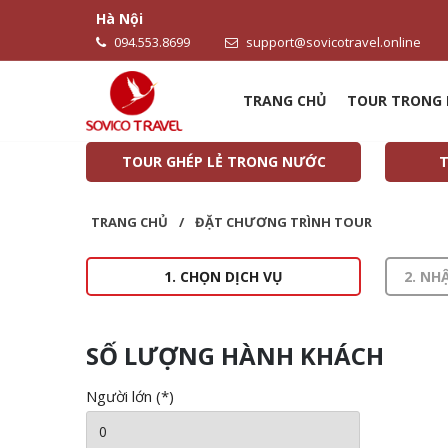
Hà Nội
094.553.8699
support@sovicotravel.online
TRANG CHỦ
TOUR TRONG
TOUR GHÉP LẺ TRONG NƯỚC
T
TRANG CHỦ
/
ĐẶT CHƯƠNG TRÌNH TOUR
1. CHỌN DỊCH VỤ
2. NH
SỐ LƯỢNG HÀNH KHÁCH
Người lớn (*)