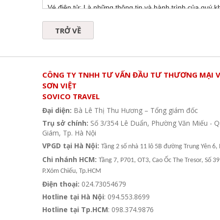
Vé điện tử: Là những thông tin và hành trình của quý 
quý khách có thể in ra được
TRỞ VỀ
Về sở hữu bản quyền
Trang web sovicotravel.online
thuộc quyền sở hữu của Công ty TNHH Tư vấn đầu tư t
bản quyền, quý khách chỉ được sử dụng trang web này 
CÔNG TY TNHH TƯ VẤN ĐẦU TƯ THƯƠNG MẠI V
cho cá nhân chứ không được sử dụng cho bất cứ mục 
SƠN VIỆT
Việc lấy nội dung để tham khảo, làm tài liệu cho nghiê
SOVICO TRAVEL
ty TNHH Tư vấn đầu tư thương mại và du lịch Sơn Việt
Đại diện:
Bà Lê Thị Thu Hương – Tổng giám đốc
TNHH Tư vấn đầu tư thương mại và du lịch Sơn Việt d
Trụ sở chính:
Số 3/354 Lê Duẩn, Phường Văn Miếu - 
Tư vấn đầu tư thương mại và du lịch Sơn Việt bằng văn
Giám, Tp. Hà Nội
Về thông tin khách hàng
VPGD tại Hà Nội:
Tầng 2 số nhà 11 lô 5B đường Trung Yên 6, 
Khi đăng ký thanh toán qua mạng, quý khách sẽ được yê
Chi nhánh HCM:
Tầng 7, P701, OT3, Cao Ốc The Tresor, Số 3
khoản.
P.Xóm Chiếu, Tp.HCM
Đối với thông tin cá nhân: Những thông tin này chỉ để
Điện thoại:
024.73054679
và sẽ hiển thị những nội dung cần thiết trên vé điện t
Hotline tại Hà Nội
: 094.553.8699
Việt cũng sẽ sử dụng những thông tin liên lạc này để 
Hotline tại Tp.HCM
và những ưu đãi đặc biệt nếu quý khách đồng ý. Nhữn
: 098.374.9876
vấn đầu tư thương mại và du lịch Sơn Việt bảo mật và k