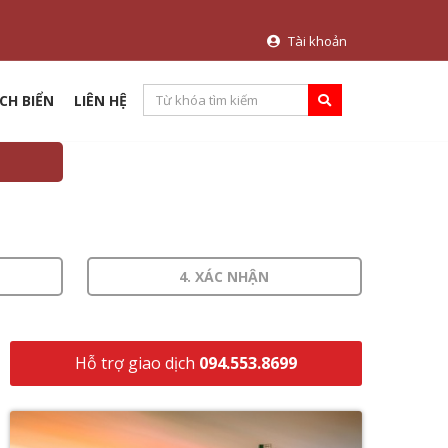
Tài khoản
CH BIỂN
LIÊN HỆ
4. XÁC NHẬN
Hỗ trợ giao dịch
094.553.8699