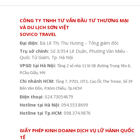
CÔNG TY TNHH TƯ VẤN ĐẦU TƯ THƯƠNG MẠI
VÀ DU LỊCH SƠN VIỆT
SOVICO TRAVEL
Đại diện:
Bà Lê Thị Thu Hương – Tổng giám đốc
Trụ sở chính:
Số 3/354 Lê Duẩn, Phường Văn Miếu -
Quốc Tử Giám, Tp. Hà Nội
VPGD tại Hà Nội:
Tầng 2 số nhà 11 lô 5B đường Trung Yên 6,
P.Cầu Giấy, HN
Chi nhánh HCM:
Tầng 7, P701, OT3, Cao Ốc The Tresor, Số 39
Bến Vân Đồn, P.Xóm Chiếu, Tp.HCM
Điện thoại:
024.73054679
Hotline tại Hà Nội
: 094.553.8699
Hotline tại Tp.HCM
: 098.374.9876
Hệ thống văn phòng du lịch - Sovico Travel
GIẤY PHÉP KINH DOANH DỊCH VỤ LỮ HÀNH QUỐC
TẾ