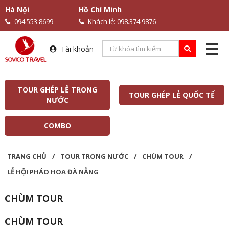
Hà Nội
Hồ Chí Minh
094.553.8699
Khách lẻ: 098.374.9876
Tài khoản
TOUR GHÉP LẺ TRONG
TOUR GHÉP LẺ QUỐC TẾ
NƯỚC
COMBO
TRANG CHỦ
/
TOUR TRONG NƯỚC
/
CHÙM TOUR
/
LỄ HỘI PHÁO HOA ĐÀ NẴNG
CHÙM TOUR
CHÙM TOUR