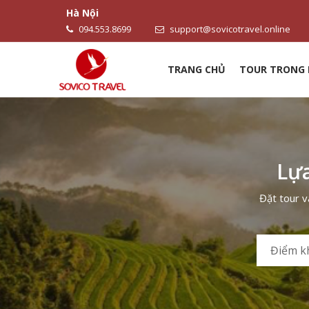
Hà Nội
094.553.8699
support@sovicotravel.online
TRANG CHỦ
TOUR TRONG
Lựa
Đặt tour v
Điểm k