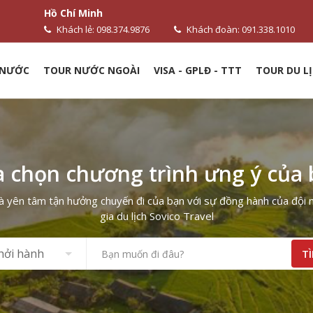
Hồ Chí Minh
Khách lẻ: 098.374.9876
Khách đoàn: 091.338.1010
 NƯỚC
TOUR NƯỚC NGOÀI
VISA - GPLĐ - TTT
TOUR DU LỊ
 chọn chương trình ưng ý của
à yên tâm tận hưởng chuyến đi của bạn với sự đồng hành của đội
gia du lịch Sovico Travel
hởi hành
T