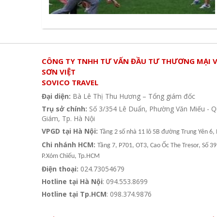
CÔNG TY TNHH TƯ VẤN ĐẦU TƯ THƯƠNG MẠI V
SƠN VIỆT
SOVICO TRAVEL
Đại diện:
Bà Lê Thị Thu Hương – Tổng giám đốc
Trụ sở chính:
Số 3/354 Lê Duẩn, Phường Văn Miếu - 
Giám, Tp. Hà Nội
VPGD tại Hà Nội:
Tầng 2 số nhà 11 lô 5B đường Trung Yên 6, 
Chi nhánh HCM:
Tầng 7, P701, OT3, Cao Ốc The Tresor, Số 3
P.Xóm Chiếu, Tp.HCM
Điện thoại:
024.73054679
Hotline tại Hà Nội
: 094.553.8699
Hotline tại Tp.HCM
: 098.374.9876
Hệ thống văn phòng du lịch - Sovico Travel