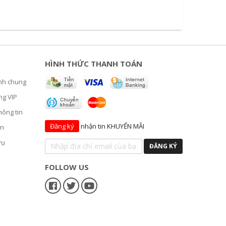
HÌNH THỨC THANH TOÁN
ịnh chung
ng VIP
hông tin
Đăng ký
nhận tin KHUYẾN MÃI
án
vụ
FOLLOW US