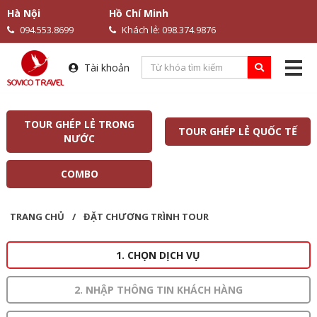
Hà Nội
Hồ Chí Minh
094.553.8699
Khách lẻ: 098.374.9876
Tài khoản
TOUR GHÉP LẺ TRONG
TOUR GHÉP LẺ QUỐC TẾ
NƯỚC
COMBO
TRANG CHỦ
/
ĐẶT CHƯƠNG TRÌNH TOUR
1. CHỌN DỊCH VỤ
2. NHẬP THÔNG TIN KHÁCH HÀNG