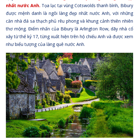
nhất nước Anh.
Tọa lạc tại vùng Cotswolds thanh bình, Bibury
được mệnh danh là ngôi làng đẹp nhất nước Anh, với những
căn nhà đá sa thạch phủ rêu phong và khung cảnh thiên nhiên
thơ mộng. Điểm nhấn của Bibury là Arlington Row, dãy nhà cổ
xây từ thế kỷ 17, từng xuất hiện trên hộ chiếu Anh và được xem
như biểu tượng của làng quê nước Anh.