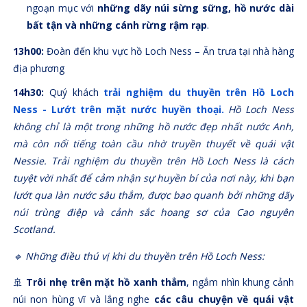
ngoạn mục với
những dãy núi sừng sững, hồ nước dài
bất tận và những cánh rừng rậm rạp
.
13h00:
Đoàn đến khu vực hồ Loch Ness – Ăn trưa tại nhà hàng
địa phương
14h30:
Quý khách
trải nghiệm du thuyền trên Hồ Loch
Ness
- Lướt trên mặt nước huyền thoại.
Hồ Loch Ness
không chỉ là một trong những hồ nước đẹp nhất nước Anh,
mà còn nổi tiếng toàn cầu nhờ truyền thuyết về quái vật
Nessie. Trải nghiệm du thuyền trên Hồ Loch Ness là cách
tuyệt vời nhất để cảm nhận sự huyền bí của nơi này, khi bạn
lướt qua làn nước sâu thẳm, được bao quanh bởi những dãy
núi trùng điệp và cảnh sắc hoang sơ của Cao nguyên
Scotland.
🔹 Những điều thú vị khi du thuyền trên Hồ Loch Ness:
🚢
Trôi nhẹ trên mặt hồ xanh thẳm
, ngắm nhìn khung cảnh
núi non hùng vĩ và lắng nghe
các câu chuyện về quái vật