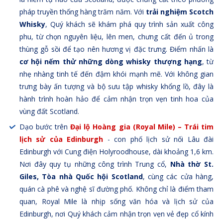
pháp truyền thống hàng trăm năm. Với
trải nghiệm Scotch
Whisky
, Quý khách sẽ khám phá quy trình sản xuất công
phu, từ chọn nguyên liệu, lên men, chưng cất đến ủ trong
thùng gỗ sồi để tạo nên hương vị đặc trưng. Điểm nhấn là
cơ hội nếm thử những dòng whisky thượng hạng
, từ
nhẹ nhàng tinh tế đến đậm khói mạnh mẽ. Với không gian
trưng bày ấn tượng và bộ sưu tập whisky khổng lồ, đây là
hành trình hoàn hảo để cảm nhận trọn vẹn tinh hoa của
vùng đất Scotland.
Dạo bước trên
Đại lộ Hoàng gia (Royal Mile) – Trái tim
lịch sử của Edinburgh
- con phố lịch sử nối Lâu đài
Edinburgh với Cung điện Holyroodhouse, dài khoảng 1,6 km.
Nơi đây quy tụ những công trình Trung cổ,
Nhà thờ St.
Giles, Tòa nhà Quốc hội Scotland
, cùng các cửa hàng,
quán cà phê và nghệ sĩ đường phố. Không chỉ là điểm tham
quan, Royal Mile là nhịp sống văn hóa và lịch sử của
Edinburgh, nơi Quý khách cảm nhận trọn vẹn vẻ đẹp cổ kính