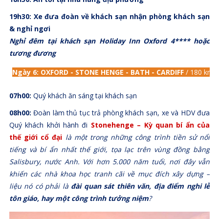
19h30: Xe đưa đoàn về khách sạn nhận phòng khách sạn
& nghỉ ngơi
Nghỉ đêm tại khách sạn Holiday Inn Oxford 4**** hoặc
tương đương
Ngày 6
:
OXFORD - STONE HENGE - BATH - CARDIFF
/
180 km (
07h00:
Quý khách ăn sáng tại khách sạn
08h00:
Đoàn làm thủ tục trả phòng khách sạn, xe và HDV đưa
Quý khách khởi hành đi
Stonehenge – Kỳ quan bí ẩn của
thế giới cổ đại
là một trong những công trình tiền sử nổi
tiếng và bí ẩn nhất thế giới, tọa lạc trên vùng đồng bằng
Salisbury, nước Anh. Với hơn 5.000 năm tuổi, nơi đây vẫn
khiến các nhà khoa học tranh cãi về mục đích xây dựng –
liệu nó có phải là
đài quan sát thiên văn, địa điểm nghi lễ
tôn giáo, hay một công trình tưởng niệm
?