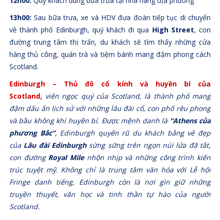
12h00:
Quý khách dùng bữa trưa tại nhà hàng địa phương
13h00:
Sau bữa trưa, xe và HDV đưa đoàn tiếp tục di chuyển
về thành phố Edinburgh, quý khách đi qua
High Street
, con
đường trung tâm thị trấn, du khách sẽ tìm thấy những cửa
hàng thủ công, quán trà và tiệm bánh mang đậm phong cách
Scotland.
Edinburgh – Thủ đô cổ kính và huyền bí của
Scotland,
viên ngọc quý của Scotland, là thành phố mang
đậm dấu ấn lịch sử với những lâu đài cổ, con phố rêu phong
và bầu không khí huyền bí. Được mệnh danh là
“Athens của
phương Bắc”
, Edinburgh quyến rũ du khách bằng vẻ đẹp
của
Lâu đài Edinburgh
sừng sững trên ngọn núi lửa đã tắt,
con đường
Royal Mile
nhộn nhịp và những công trình kiến
trúc tuyệt mỹ. Không chỉ là trung tâm văn hóa với Lễ hội
Fringe danh tiếng, Edinburgh còn là nơi gìn giữ những
truyền thuyết, văn học và tinh thần tự hào của người
Scotland.