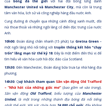
của
bóng đá thế giới
với hai đội bóng lừng danh
Manchester United và Manchester City
, mà còn là trung
tâm văn hóa, lịch sử và công nghiệp hàng đầu nước Anh.
Cung đường di chuyển qua những cánh đồng xanh mướt, đồi
núi thoai thoải và những ngôi làng cổ điển đặc trưng của nước
Anh.
10h00:
Đoàn dừng chân nhanh (15 phút) tại
Gretna Green -
một ngôi làng nhỏ nổi tiếng với
truyền thống kết hôn "chạy
trốn" lãng mạn từ thế kỷ 18
. Đây là một điểm đến thú vị để
tìm hiểu về văn hóa cưới hỏi độc đáo của Scotland.
13h30:
Đến Manchester, Đoàn dùng bữa trưa tại nhà hàng địa
phương.
14h30:
Q
uý khách tham quan
Sân vận động Old Trafford
– “Nhà hát của những giấc mơ”
(
bao gồm vé vào trong
).
Sân vận động
Old Trafford
, biểu tượng của
Manchester
United
, là một trong những thánh địa bóng đá nổi tiếng
nhất thế giới. Với sức chứa hơn
74.000 chỗ ngồi
, đây không