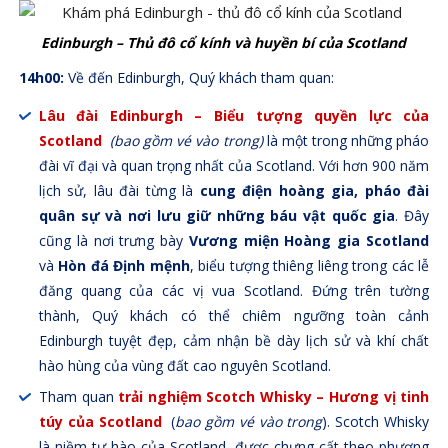
Edinburgh – Thủ đô cổ kính và huyền bí của Scotland
14h00:
Về đến Edinburgh, Quý khách tham quan:
Lâu đài Edinburgh – Biểu tượng quyền lực của
Scotland
(bao gồm vé vào trong)
là một trong những pháo
đài vĩ đại và quan trọng nhất của Scotland. Với hơn 900 năm
lịch sử, lâu đài từng là
cung điện hoàng gia, pháo đài
quân sự và nơi lưu giữ những báu vật quốc gia
. Đây
cũng là nơi trưng bày
Vương miện Hoàng gia Scotland
và
Hòn đá Định mệnh
, biểu tượng thiêng liêng trong các lễ
đăng quang của các vị vua Scotland. Đứng trên tường
thành, Quý khách có thể chiêm ngưỡng toàn cảnh
Edinburgh tuyệt đẹp, cảm nhận bề dày lịch sử và khí chất
hào hùng của vùng đất cao nguyên Scotland.
Tham quan
trải nghiệm Scotch Whisky
– Hương vị tinh
túy của Scotland
(
bao gồm vé vào trong
). Scotch Whisky
là niềm tự hào của Scotland, được chưng cất theo phương