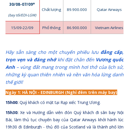
30/08-07/09*
Chất lượng
89.900.000
Qatar Airways
(bay tối/EDI-LGW)
15/09-22/09
Phổ thông
86.900.000
Vietnam Airlines
Hãy sẵn sàng cho một chuyến phiêu lưu
đẳng cấp,
trọn vẹn và đáng nhớ
khi đặt chân đến
Vương quốc
Anh
– vùng đất mang trong mình hơi thở của lịch sử,
những kỳ quan thiên nhiên và nền văn hóa lừng danh
thế giới!
Ngày 1
: HÀ NỘI - EDINBURGH (Nghỉ đêm trên máy bay)
15h00:
Quý khách có mặt tại Rạp xiếc Trung Ương.
15h30:
Xe và Hướng dẫn viên đón Quý khách đi sân bay Nội
Bài, làm thủ tục chuyến bay của Qatar Airways khởi hành lúc
19h30 đi Edinburgh - thủ đô của Scotland và là thành phố lớn