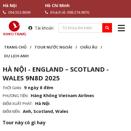
Hà Nội
Hồ Chí Minh
094.553.8699
Khách lẻ: 098.374.9876
Tài khoản
TRANG CHỦ
/
TOUR NƯỚC NGOÀI
/
CHÂU ÂU
/
DU LỊCH ANH
HÀ NỘI - ENGLAND – SCOTLAND -
WALES 9N8D 2025
9 ngày 8 đêm
THỜI GIAN:
Hàng Không Vietnam Airlines
PHƯƠNG TIỆN:
Hà Nội
ĐIỂM XUẤT PHÁT:
Anh, Scotland, Wales
ĐIỂM ĐẾN:
Tour này có gì hay