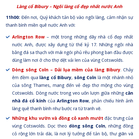
Làng cổ Bibury – Ngôi làng cổ đẹp nhất nước Anh
11h00:
Đến nơi, Quý khách tản bộ vào ngôi làng, cảm nhận sự
thanh bình miền quê nước Anh với:
Arlington Row
– một trong những dãy nhà cổ đẹp nhất
nước Anh, được xây dựng từ thế kỷ 17. Những ngôi nhà
bằng đá sa thạch với mái ngói phủ rêu phong ban đầu được
dùng làm nơi ở cho thợ dệt vải len của vùng Cotswolds.
Dòng sông Coln
– Dải lụa mềm của làng Bibury
. Chảy
êm đềm qua
làng cổ Bibury
,
sông Coln
là một nhánh nhỏ
của sông Thames, mang đến vẻ đẹp thơ mộng cho vùng
Cotswolds. Dòng nước trong veo uốn lượn giữa những
căn
nhà đá cổ kính
của
Arlington Row
, phản chiếu hình ảnh
làng quê thanh bình như bước ra từ tranh vẽ.
Những khu vườn và đồng cỏ xanh mướt
đặc trưng của
vùng Cotswolds. Dọc theo
dòng sông Coln
, những đồng
cỏ rộng lớn trải dài, là nơi lý tưởng để tản bộ, thư giãn và