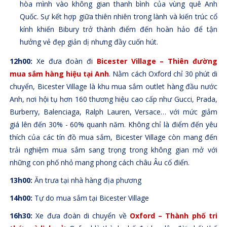
hòa mình vào không gian thanh bình của vùng quê Anh
Quốc. Sự kết hợp giữa thiên nhiên trong lành và kiến trúc cổ
kính khiến Bibury trở thành điểm đến hoàn hảo để tận
hưởng vẻ đẹp giản dị nhưng đầy cuốn hút.
12h00:
Xe đưa đoàn đi
Bicester Village
– Thiên đường
mua sắm hàng hiệu tại Anh
. Nằm cách Oxford chỉ 30 phút di
chuyển, Bicester Village là khu mua sắm outlet hàng đầu nước
Anh, nơi hội tụ hơn 160 thương hiệu cao cấp như Gucci, Prada,
Burberry, Balenciaga, Ralph Lauren, Versace… với mức giảm
giá lên đến 30% - 60% quanh năm. Không chỉ là điểm đến yêu
thích của các tín đồ mua sắm, Bicester Village còn mang đến
trải nghiệm mua sắm sang trọng trong không gian mở với
những con phố nhỏ mang phong cách châu Âu cổ điển.
13h00:
Ăn trưa tại nhà hàng địa phương
14h00:
Tự do mua sắm tại Bicester Village
16h30:
Xe đưa đoàn di chuyển về
Oxford – Thành phố tri