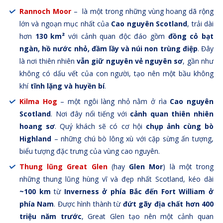
Rannoch Moor
– là một trong những vùng hoang dã rộng
lớn và ngoạn mục nhất của
Cao nguyên Scotland
, trải dài
hơn
130 km²
với cảnh quan độc đáo gồm
đồng cỏ bạt
ngàn, hồ nước nhỏ, đầm lầy và núi non trùng điệp
. Đây
là nơi thiên nhiên
vẫn giữ nguyên vẻ nguyên sơ
, gần như
không có dấu vết của con người, tạo nên một bầu không
khí
tĩnh lặng và huyền bí
.
Kilma Hog
– một ngôi làng nhỏ nằm ở rìa
Cao nguyên
Scotland
. Nơi đây nổi tiếng với
cảnh quan thiên nhiên
hoang sơ
. Quý khách sẽ có cơ hội
chụp ảnh cùng bò
Highland
– những chú bò lông xù với cặp sừng ấn tượng,
biểu tượng đặc trưng của vùng cao nguyên.
Thung lũng Great Glen
(hay
Glen Mor
) là một trong
những thung lũng hùng vĩ và đẹp nhất Scotland, kéo dài
~100 km
từ
Inverness ở phía Bắc đến Fort William ở
phía Nam
. Được hình thành từ
đứt gãy địa chất hơn 400
triệu năm trước
, Great Glen tạo nên một cảnh quan