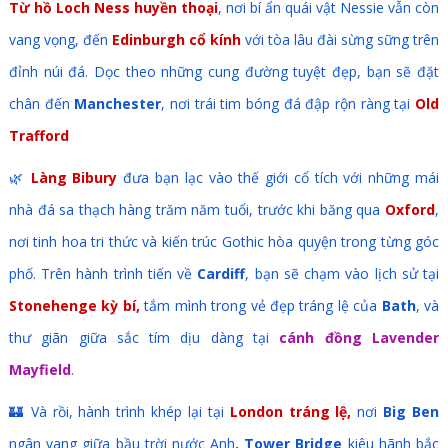
Từ hồ Loch Ness huyền thoại
, nơi bí ẩn quái vật Nessie vẫn còn
vang vọng, đến
Edinburgh cổ kính
với tòa lâu đài sừng sững trên
đỉnh núi đá. Dọc theo những cung đường tuyệt đẹp, bạn sẽ đặt
chân đến
Manchester
, nơi trái tim bóng đá đập rộn ràng tại
Old
Trafford
🌿
Làng Bibury
đưa bạn lạc vào thế giới cổ tích với những mái
nhà đá sa thạch hàng trăm năm tuổi, trước khi băng qua
Oxford
,
nơi tinh hoa tri thức và kiến trúc Gothic hòa quyện trong từng góc
phố. Trên hành trình tiến về
Cardiff
, bạn sẽ chạm vào lịch sử tại
Stonehenge kỳ bí,
tắm mình trong vẻ đẹp tráng lệ của
Bath
, và
thư giãn giữa sắc tím dịu dàng tại
cánh đồng Lavender
Mayfield
.
🏰 Và rồi, hành trình khép lại tại
London tráng lệ,
nơi
Big Ben
ngân vang giữa bầu trời nước Anh
, Tower Bridge
kiêu hãnh bắc