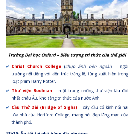
Trường Đại học Oxford – Biểu tượng tri thức của thế giới
Christ Church College
(
chụp ảnh bên ngoài
) – ngôi
trường nổi tiếng với kiến trúc tráng lệ, từng xuất hiện trong
loạt phim Harry Potter.
Thư viện Bodleian
– một trong những thư viện lâu đời
nhất châu Âu, kho tàng tri thức của nước Anh.
Cầu Thở Dài (Bridge of Sighs)
– cây cầu cổ kính nối hai
tòa nhà của Hertford College, mang nét đẹp lãng mạn của
thành phố.
18h30: Ăn tối tại nhà hàng địa phương