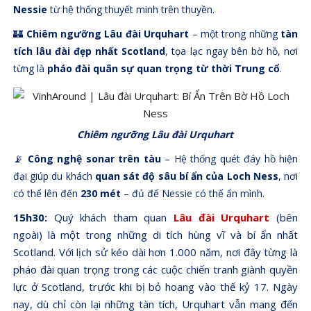
Nessie
từ hệ thống thuyết minh trên thuyền.
🏰
Chiêm ngưỡng Lâu đài Urquhart
– một trong những
tàn
tích lâu đài đẹp nhất Scotland
, tọa lạc ngay bên bờ hồ, nơi
từng là
pháo đài quân sự quan trọng từ thời Trung cổ
.
Chiêm ngưỡng Lâu đài Urquhart
📡
Công nghệ sonar trên tàu
– Hệ thống quét đáy hồ hiện
đại giúp du khách
quan sát độ sâu bí ẩn của Loch Ness
, nơi
có thể lên đến
230 mét
– đủ để Nessie có thể ẩn mình.
15h30:
Quý khách tham quan
Lâu đài Urquhart
(bên
ngoài) là một trong những di tích hùng vĩ và bí ẩn nhất
Scotland. Với lịch sử kéo dài hơn 1.000 năm, nơi đây từng là
pháo đài quan trọng trong các cuộc chiến tranh giành quyền
lực ở Scotland, trước khi bị bỏ hoang vào thế kỷ 17. Ngày
nay, dù chỉ còn lại những tàn tích, Urquhart vẫn mang đến