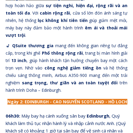
hợp hoàn hảo giữa
sự tiện nghi, hiện đại, rộng rãi và an
toàn tối đa
. Với
cabin rộng rãi
, cửa sổ lớn đón ánh sáng tự
nhiên, hệ thống
lọc không khí tiên tiến
giúp giảm mệt mỏi,
máy bay này đảm bảo một hành trình
êm ái và thoải mái
vượt trội
.
💺
QSuite thương gia
mang đến không gian riêng tư đẳng
cấp, trong khi ghế
Phổ thông rộng rãi
, trang bị màn hình giải
trí
13 inch
, giúp hành khách tận hưởng chuyến bay một cách
trọn vẹn. Nhờ vào
công nghệ giảm tiếng ồn
và hệ thống
chiếu sáng thông minh, Airbus A350-900 mang đến một trải
nghiệm
sang trọng, thư giãn và an toàn tuyệt đối
trên
hành trình Doha – Edinburgh.
Ngày 2
:
EDINBURGH -
CAO NGUYÊN SCOTLAND
- HỒ LOCH N
06h30:
Máy bay hạ cánh xuống sân bay
Edinburgh
, Quý
khách làm thủ tục nhận hành lý và nhập cảnh nước Anh. (Quý
khách sẽ có khoảng 1 giờ tại sân bay để vệ sinh cá nhân và