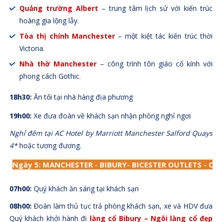
Quảng trường Albert
– trung tâm lịch sử với kiến trúc
hoàng gia lộng lẫy.
Tòa thị chính Manchester
– một kiệt tác kiến trúc thời
Victoria.
Nhà thờ Manchester
– công trình tôn giáo cổ kính với
phong cách Gothic.
18h30:
Ăn tối tại nhà hàng địa phương
19h00:
Xe đưa đoàn về khách sạn nhận phòng nghỉ ngơi
Nghỉ đêm tại AC Hotel by Marriott Manchester Salford Quays
4*
hoặc tương đương.
Ngày 5
: MANCHESTER - BIBURY- BICESTER OUTLETS -
OX
07h00:
Quý khách ăn sáng tại khách sạn
08h00:
Đoàn làm thủ tục trả phòng khách sạn, xe và HDV đưa
Quý khách khởi hành đi
làng cổ Bibury – Ngôi làng cổ đẹp