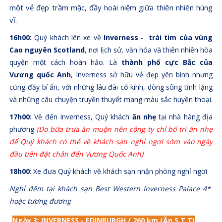
một vẻ đẹp trầm mặc, đầy hoài niệm giữa thiên nhiên hùng
vĩ.
16h00:
Quý khách lên xe về
Inverness
-
trái tim của vùng
Cao nguyên Scotland
, nơi lịch sử, văn hóa và thiên nhiên hòa
quyện một cách hoàn hảo. Là
thành phố cực Bắc của
Vương quốc Anh
, Inverness sở hữu vẻ đẹp yên bình nhưng
cũng đầy bí ẩn, với những lâu đài cổ kính, dòng sông tĩnh lặng
và những câu chuyện truyền thuyết mang màu sắc huyền thoại.
17h00:
Về đến Inverness, Quý khách
ăn nhẹ
tại nhà hàng địa
phương
(Do bữa trưa ăn muộn nên công ty chỉ bố trí ăn nhẹ
để Quý khách có thể về khách sạn nghỉ ngơi sớm vào ngày
đầu tiên đặt chân đến Vương Quốc Anh)
18h00
: Xe đưa Quý khách về khách sạn nhận phòng nghỉ ngơi
Nghỉ đêm tại khách sạn Best Western Inverness Palace 4*
hoặc tương đương
Ngày 3
:
INVERNESS - EDINBURGH
/
260 km
(Ăn S,T,T)