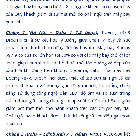
thời gian bay trung bình từ 7 – 8 tiếng) sẽ khiến cho chuyến bay
của Quý khách giảm đi sự mệt mỏi do phải ngồi trên máy bay
quá dài.
Chặng 1 (Hà Nội – Doha / 7.5 tiếng):
Boeing 787-9
Dreamliner là sự kết hợp lý tưởng giữa phạm vi bay và sức
chứa hành khách cho những đường bay dài. Máy bay Boeing
787-9 có cửa sổ lớn hơn tới 30% so với các máy bay chở khách
khác, giúp hành khách có thể thoải mái tận hưởng vẻ đẹp của
bầu trời khi đang trên không. Ngoài ra, cabin của máy bay
Boeing 787-9 Dreamliner được thiết kế tạo sự tiện nghi tối đa
hệ thống chiếu
cho hành khách với không gian rộng rãi hơn,
sáng
sử dụng công nghệ đèn LED, độ ẩm và áp suất trong
cabin được giữ tương đương với áp suất ở độ cao 1,8km, giúp
giảm bớt mệt mỏi cho hành khách trên các chuyến bay dài.
Ghế ngồi hành khách được
thiết kế rộng rãi với độ ngả thoải
mái hơn.
Chặng 2 (Doha – Edinburgh / 7 tiếng
): Airbus A350-900 kết