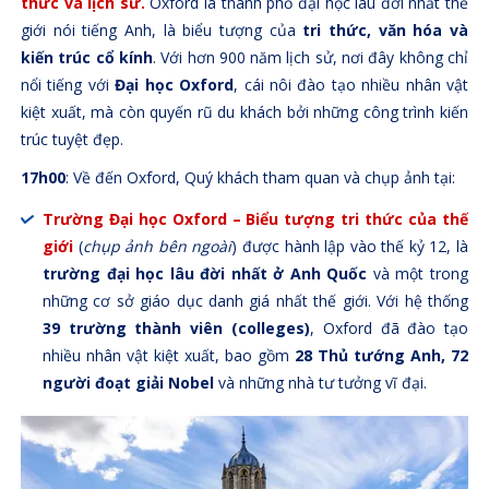
thức và lịch sử.
Oxford là
thành phố đại học lâu đời nhất thế
giới nói tiếng Anh, là biểu tượng của
tri thức, văn hóa và
kiến trúc cổ kính
. Với hơn 900 năm lịch sử, nơi đây không chỉ
nổi tiếng với
Đại học Oxford
, cái nôi đào tạo nhiều nhân vật
kiệt xuất, mà còn quyến rũ du khách bởi những công trình kiến
trúc tuyệt đẹp.
17h00
: Về đến Oxford, Quý khách tham quan và chụp ảnh tại:
Trường Đại học Oxford – Biểu tượng tri thức của thế
giới
(
chụp ảnh bên ngoài
) được hành lập vào thế kỷ 12, là
trường đại học lâu đời nhất ở Anh Quốc
và một trong
những cơ sở giáo dục danh giá nhất thế giới. Với hệ thống
39 trường thành viên (colleges)
, Oxford đã đào tạo
nhiều nhân vật kiệt xuất, bao gồm
28 Thủ tướng Anh, 72
người đoạt giải Nobel
và những nhà tư tưởng vĩ đại.