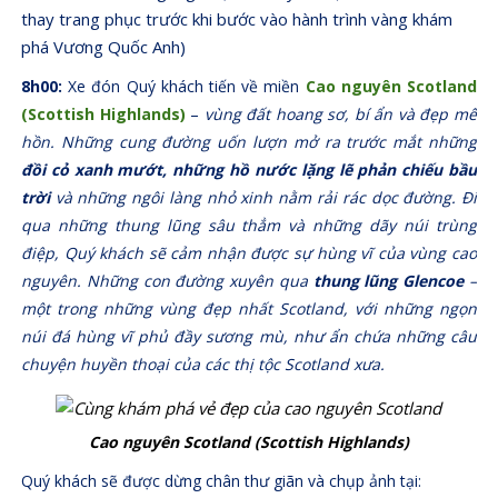
thay trang phục trước khi bước vào hành trình vàng khám
phá Vương Quốc Anh)
8h00:
Xe đón Quý khách tiến về miền
Cao nguyên Scotland
(Scottish Highlands)
–
vùng đất hoang sơ, bí ẩn và đẹp mê
hồn. Những cung đường uốn lượn mở ra trước mắt những
đồi cỏ xanh mướt, những hồ nước lặng lẽ phản chiếu bầu
trời
và những ngôi làng nhỏ xinh nằm rải rác dọc đường.
Đi
qua những thung lũng sâu thẳm và những dãy núi trùng
điệp, Quý khách sẽ cảm nhận được sự hùng vĩ của vùng cao
nguyên. Những con đường xuyên qua
thung lũng Glencoe
–
một trong những vùng đẹp nhất Scotland, với những ngọn
núi đá hùng vĩ phủ đầy sương mù, như ẩn chứa những câu
chuyện huyền thoại của các thị tộc Scotland xưa.
Cao nguyên Scotland (Scottish Highlands)
Quý khách sẽ được dừng chân thư giãn và chụp ảnh tại: