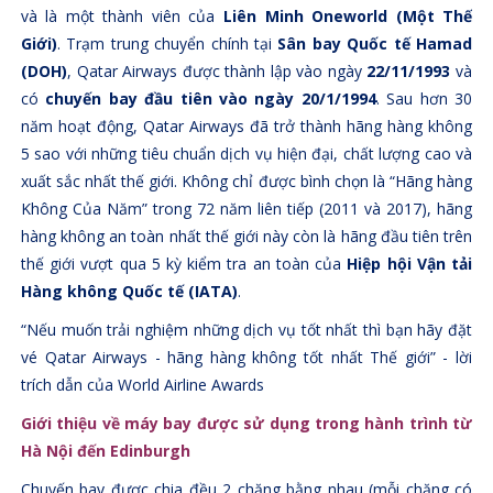
và là một thành viên của
Liên Minh Oneworld (Một Thế
Giới)
. Trạm trung chuyển chính tại
Sân bay Quốc tế Hamad
(DOH)
, Qatar Airways được thành lập vào ngày
22/11/1993
và
có
chuyến bay đầu tiên vào ngày 20/1/1994
. Sau hơn 30
năm hoạt động, Qatar Airways đã trở thành hãng hàng không
5 sao với những tiêu chuẩn dịch vụ hiện đại, chất lượng cao và
xuất sắc nhất thế giới. Không chỉ được bình chọn là “Hãng hàng
Không Của Năm” trong 72 năm liên tiếp (2011 và 2017), hãng
hàng không an toàn nhất thế giới này còn là hãng đầu tiên trên
thế giới vượt qua 5 kỳ kiểm tra an toàn của
Hiệp hội Vận tải
Hàng không Quốc tế (IATA)
.
“Nếu muốn trải nghiệm những dịch vụ tốt nhất thì bạn hãy đặt
vé Qatar Airways - hãng hàng không tốt nhất Thế giới” - lời
trích dẫn của World Airline Awards
Giới thiệu về máy bay được sử dụng trong hành trình từ
Hà Nội đến Edinburgh
Chuyến bay được chia đều 2 chặng bằng nhau (mỗi chặng có