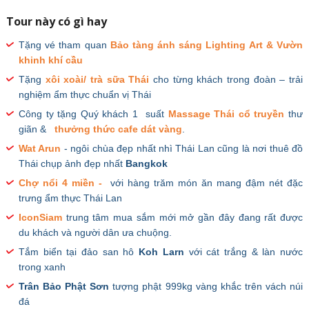
Tour này có gì hay
Tặng vé tham quan
Bảo tàng ánh sáng Lighting Art & Vườn
khinh khí cầu
Tặng
xôi xoài/ trà sữa
Thái
cho từng khách trong đoàn – trải
nghiệm ẩm thực chuẩn vị Thái
Công ty tặng Quý khách 1 suất
Massage Thái cổ truyền
thư
giãn &
thưởng thức cafe dát vàng
.
Wat Arun
- ngôi chùa đẹp nhất nhì Thái Lan cũng là nơi thuê đồ
Thái chụp ảnh đẹp nhất
Bangkok
Chợ nổi 4 miền -
với hàng trăm món ăn mang đậm nét đặc
trưng ẩm thực Thái Lan
IconSiam
trung tâm mua sắm mới mở gần đây đang rất được
du khách và người dân ưa chuộng.
Tắm biển tại đảo san hô
Koh Larn
với cát trắng & làn nước
trong xanh
Trân Bảo Phật Sơn
tượng phật 999kg vàng khắc trên vách núi
đá