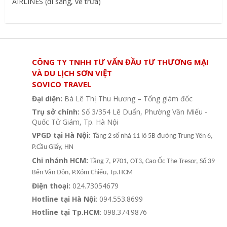
AIRLINES (đi sáng, về trưa)
CÔNG TY TNHH TƯ VẤN ĐẦU TƯ THƯƠNG MẠI
VÀ DU LỊCH SƠN VIỆT
SOVICO TRAVEL
Đại diện:
Bà Lê Thị Thu Hương – Tổng giám đốc
Trụ sở chính:
Số 3/354 Lê Duẩn, Phường Văn Miếu -
Quốc Tử Giám, Tp. Hà Nội
VPGD tại Hà Nội:
Tầng 2 số nhà 11 lô 5B đường Trung Yên 6,
P.Cầu Giấy, HN
Chi nhánh HCM:
Tầng 7, P701, OT3, Cao Ốc The Tresor, Số 39
Bến Vân Đồn, P.Xóm Chiếu, Tp.HCM
Điện thoại:
024.73054679
Hotline tại Hà Nội
: 094.553.8699
Hotline tại Tp.HCM
: 098.374.9876
Hệ thống văn phòng du lịch - Sovico Travel