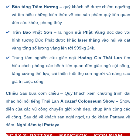
Bào tàng Trầm Hương –
quý khách sẽ được chiêm ngưỡng
và tìm hiểu những kiến thức về các sản phẩm quý liên quan
đến sức khỏe, phong thủy
Trân Bảo Phật Sơn –
là ngọn
núi Phật Vàng
độc đáo với
hình tượng Đức Phật dược khắc laser thẳng vào núi và dát
vàng
tổng số lượng vàng lên tới 999kg 24k.
Trung tâm nghiên cứu
giấc ngủ
Hoàng Gia Thái Lan
tìm
hiểu cách phòng các bệnh liên quan đến giấc ngủ cột sống,
tăng cường thể lực, cải thiện tuổi thọ con người và nâng cao
giá trị cuộc sống.
Chiều
Sau bữa cơm chiều – Quý khách xem chương trình đại
nhạc hội nổi tiếng Thái Lan
Alcazar/ Colosseum Show
– Show
diễn của các vũ công chuyển giới xinh đẹp, chụp ảnh cùng các
vũ công. Sau đó về khách sạn nghỉ ngơi, tự do khám Pattaya về
đêm.
Nghỉ đêm tại Pattaya
NGÀY 3: PATTAYA – BANGKOK –
ICON SIAM