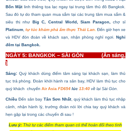
Bốn Mặt
linh thiêng tọa lạc ngay tại trung tâm thủ đô Bangkok.
Sau đó tự do tham quan mua sắm tại các trung tâm mua sắm &
siêu thị như
Big C, Central World, Siam Paragon,
chợ sỉ
Platinum
,
tự túc khám phá ẩm thực
Thái Lan
.
Đến giờ hẹn xe
và HDV đón đoàn về khách sạn, nhận phòng nghỉ ngơi.
Nghỉ
đêm tại Bangkok.
NGÀY 5: BANGKOK – SÀI GÒN (Ăn sáng,
)
Sáng:
Quý khách dùng điểm tâm sáng tại khách sạn, làm thủ
tục trả phòng. Đoàn khởi hành ra sân bay, HDV làm thủ tục cho
quý khách chuyến
Air Asia
FD654
lúc
13:40
về lại Sài Gòn
.
Chiều
Đến sân bay
Tân Sơn Nhất
, quý khách làm thủ tục nhập
cảnh, nhận hành lý, trưởng đoàn nói lời chia tay quý khách và
hẹn gặp lại trong các chuyến đi sau !
Lưu ý:
Thứ tự các điểm tham quan có thể hoán đổi theo tình