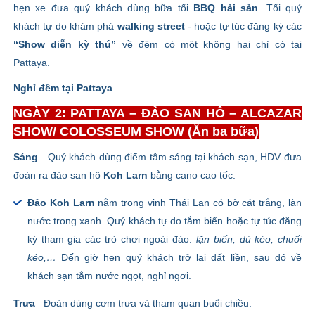
hẹn xe đưa quý khách dùng bữa tối
BBQ hải sản
. Tối quý
khách tự do khám phá
walking street
- hoặc tự túc đăng ký các
“Show diễn kỳ thú”
về đêm có một không hai chỉ có tại
Pattaya.
Nghỉ đêm tại Pattaya
.
NGÀY 2: PATTAYA – ĐẢO SAN HÔ – ALCAZAR
SHOW/ COLOSSEUM SHOW (Ăn ba bữa)
Sáng
Quý khách dùng điểm tâm sáng tại khách sạn, HDV đưa
đoàn ra đảo san hô
Koh Larn
bằng cano cao tốc.
Đảo Koh Larn
nằm trong vịnh Thái Lan có bờ cát trắng, làn
nước trong xanh. Quý khách tự do tắm biển hoặc tự túc đăng
ký tham gia các trò chơi ngoài đảo:
lặn biển, dù kéo, chuối
kéo,…
Đến giờ hẹn quý khách trở lại đất liền, sau đó về
khách sạn tắm nước ngọt, nghỉ ngơi.
Trưa
Đoàn dùng cơm trưa và tham quan buổi chiều: