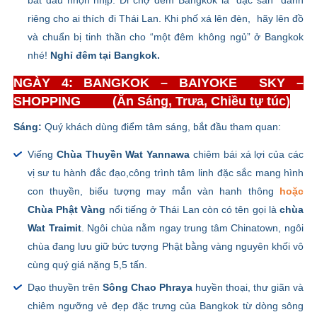
bắt đầu nhộn nhịp. Đi chợ đêm Bangkok là "đặc sản" dành
riêng cho ai thích đi Thái Lan. Khi phố xá lên đèn, hãy lên đồ
và chuẩn bị tinh thần cho “một đêm không ngủ” ở Bangkok
nhé!
Nghỉ đêm tại Bangkok.
NGÀY 4: BANGKOK – BAIYOKE SKY –
SHOPPING (Ăn Sáng, Trưa, Chiều tự túc)
Sáng:
Quý khách dùng điểm tâm sáng, bắt đầu tham quan:
Viếng
Chùa Thuyền Wat Yannawa
chiêm bái xá lợi của các
vị sư tu hành đắc đạo,công trình tâm linh đặc sắc mang hình
con thuyền, biểu tượng may mắn vàn hanh thông
hoặc
Chùa Phật Vàng
nổi tiếng ở Thái Lan còn có tên gọi là
chùa
Wat Traimit
. Ngôi chùa nằm ngay trung tâm Chinatown, ngôi
chùa đang lưu giữ bức tượng Phật bằng vàng nguyên khối vô
cùng quý giá nặng 5,5 tấn.
Dạo thuyền trên
Sông Chao Phraya
huyền thoại, thư giãn và
chiêm ngưỡng vẻ đẹp đặc trưng của Bangkok từ dòng sông