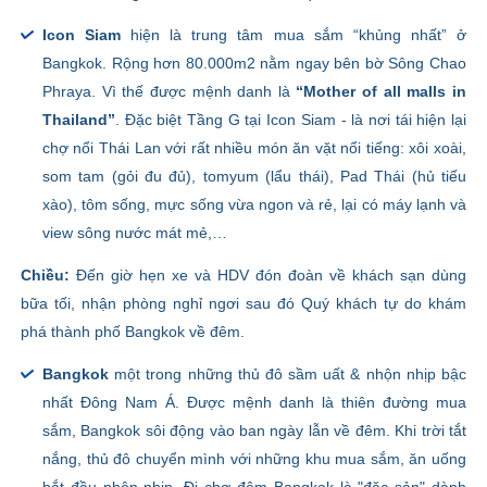
Icon Siam
hiện là trung tâm mua sắm “khủng nhất” ở
Bangkok. Rộng hơn 80.000m2 nằm ngay bên bờ Sông Chao
Phraya. Vì thế được mệnh danh là
“Mother of all malls in
Thailand”
. Đặc biệt Tầng G tại Icon Siam - là nơi tái hiện lại
chợ nổi Thái Lan với rất nhiều món ăn vặt nổi tiếng: xôi xoài,
som tam (gỏi đu đủ), tomyum (lẩu thái), Pad Thái (hủ tiếu
xào), tôm sống, mực sống vừa ngon và rẻ, lại có máy lạnh và
view sông nước mát mẻ,…
Chiều:
Đến giờ hẹn xe và HDV đón đoàn về khách sạn dùng
bữa tối, nhận phòng nghỉ ngơi sau đó Quý khách tự do khám
phá thành phố Bangkok về đêm.
Bangkok
một trong những thủ đô sầm uất & nhộn nhịp bậc
nhất Đông Nam Á. Được mệnh danh là thiên đường mua
sắm, Bangkok sôi động vào ban ngày lẫn về đêm. Khi trời tắt
nắng, thủ đô chuyển mình với những khu mua sắm, ăn uống