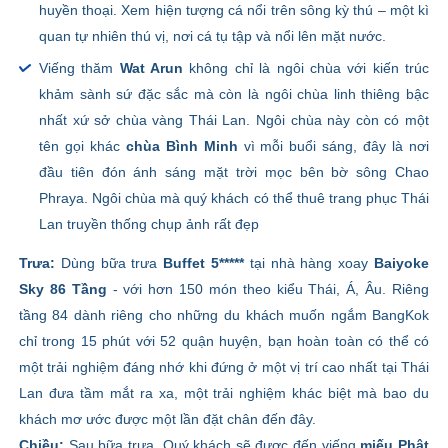
huyền thoại.
Xem hiện tượng cá nổi trên sông kỳ thú – một kì
quan tự nhiên thú vị, nơi cá tụ tập và nổi lên mặt nước.
Viếng thăm
Wat Arun
không chỉ là ngôi chùa với kiến trúc
khảm sành sứ đặc sắc mà còn là ngôi chùa linh thiêng bậc
nhất xứ sở chùa vàng Thái Lan. Ngôi chùa này còn có một
tên gọi khác
chùa Bình Minh
vì mỗi buổi sáng, đây là nơi
đầu tiên đón ánh sáng mặt trời mọc bên bờ sông Chao
Phraya. Ngôi chùa mà quý khách có thể thuê trang phục Thái
Lan truyền thống chụp ảnh rất đẹp
Trưa:
Dùng bữa trưa
Buffet 5*****
tại nhà hàng xoay
Baiyoke
Sky 86 Tầng
- với hơn 150 món theo kiểu Thái, Á, Âu. Riêng
tầng 84 dành riêng cho những du khách muốn ngắm BangKok
chỉ trong 15 phút với 52 quận huyện, bạn hoàn toàn có thể có
một trải nghiệm đáng nhớ khi đứng ở một vị trí cao nhất tại Thái
Lan đưa tầm mắt ra xa, một trải nghiệm khác biệt mà bao du
khách mơ ước được một lần đặt chân đến đây.
Chiều:
Sau bữa trưa, Quý khách sẽ được đến viếng
miếu Phật