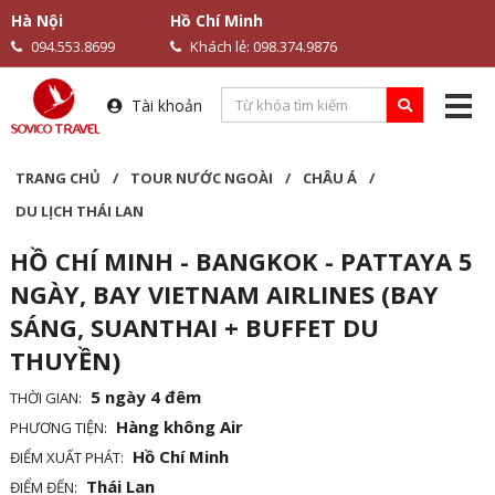
Hà Nội
Hồ Chí Minh
094.553.8699
Khách lẻ: 098.374.9876
Tài khoản
TRANG CHỦ
/
TOUR NƯỚC NGOÀI
/
CHÂU Á
/
DU LỊCH THÁI LAN
HỒ CHÍ MINH - BANGKOK - PATTAYA 5
NGÀY, BAY VIETNAM AIRLINES (BAY
SÁNG, SUANTHAI + BUFFET DU
THUYỀN)
5 ngày 4 đêm
THỜI GIAN:
Hàng không Air
PHƯƠNG TIỆN:
Hồ Chí Minh
ĐIỂM XUẤT PHÁT:
Thái Lan
ĐIỂM ĐẾN: