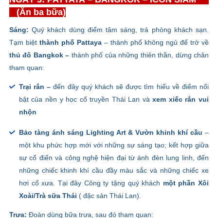
(Ăn ba bữa)
Sáng:
Quý khách dùng điểm tâm sáng, trả phòng khách sạn.
Tạm biệt
thành phố Pattaya
– thành phố không ngủ để trở về
thủ đô Bangkok –
thành phố của những thiên thần, dừng chân
tham quan:
Trại rắn –
đến đây quý khách sẽ được tìm hiểu về điểm nổi
bật của nền y học cổ truyền Thái Lan và
xem xiếc rắn vui
nhộn
Bảo tàng ánh sáng Lighting Art & Vườn khinh khí cầu
–
một khu phức hợp mới với những sự sáng tạo; kết hợp giữa
sự cổ điển và công nghệ hiện đại từ ánh đèn lung linh, đến
những chiếc khinh khí cầu đầy màu sắc và những chiếc xe
hơi cổ xưa. Tại đây Công ty tặng quý khách
một phần Xôi
Xoài/Trà sữa Thái
( đặc sản Thái Lan).
Trưa:
Đoàn dùng bữa trưa, sau đó tham quan: