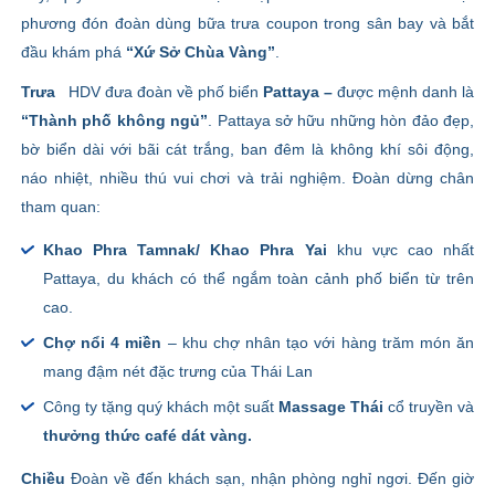
phương đón đoàn dùng bữa trưa coupon trong sân bay và bắt
đầu khám phá
“Xứ Sở Chùa Vàng”
.
Trưa
HDV đưa đoàn về phố biển
Pattaya –
được mệnh danh là
“Thành phố không ngủ”
. Pattaya sở hữu những hòn đảo đẹp,
bờ biển dài với bãi cát trắng, ban đêm là không khí sôi động,
náo nhiệt, nhiều thú vui chơi và trải nghiệm. Đoàn dừng chân
tham quan:
Khao Phra Tamnak/ Khao Phra Yai
khu vực cao nhất
Pattaya, du khách có thể ngắm toàn cảnh phố biển từ trên
cao.
Chợ nổi 4 miền
– khu chợ nhân tạo với hàng trăm món ăn
mang đậm nét đặc trưng của Thái Lan
Công ty tặng quý khách một suất
Massage Thái
cổ truyền và
thưởng thức café dát vàng.
Chiều
Đoàn về đến khách sạn, nhận phòng nghỉ ngơi. Đến giờ