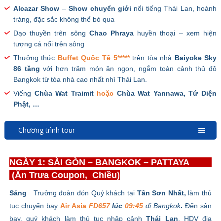
Alcazar Show
–
Show chuyển giới
nổi tiếng Thái Lan, hoành
tráng, đặc sắc không thể bỏ qua
Dạo thuyền trên sông
Chao Phraya
huyền thoại – xem hiện
tượng cá nổi trên sông
Thưởng thức
Buffet Quốc Tế 5*****
trên tòa nhà
Baiyoke Sky
86 tầng
với hơn trăm món ăn ngon, ngắm toàn cảnh thủ đô
Bangkok từ tòa nhà cao nhất nhì Thái Lan.
Viếng
Chùa Wat Traimit
hoặc
Chùa Wat Yannawa, Tứ Diện
Phật, …
Chương trình tour
NGÀY 1: SÀI GÒN – BANGKOK – PATTAYA
(Ăn Trưa Coupon, Chiều)
Sáng
Trưởng đoàn đón Quý khách tại
Tân Sơn Nhất,
làm thủ
tục chuyến bay
Air Asia
FD657
lúc
09:45
đi Bangkok
.
Đến sân
bay, quý khách làm thủ tục nhập cảnh
Thái Lan
. HDV địa