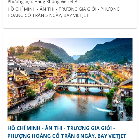
Phương tiện: Hàng Không Vietjet Air
HỒ CHÍ MINH - ÂN THI - TRƯƠNG GIA GIỚI - PHƯỢNG
HOÀNG CỔ TRẤN 5 NGÀY, BAY VIETJET
HỒ CHÍ MINH - ÂN THI - TRƯƠNG GIA GIỚI -
PHƯỢNG HOÀNG CỔ TRẤN 6 NGÀY, BAY VIETJET