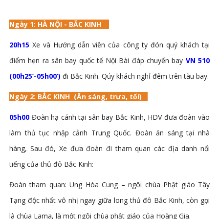
Ngày 1
:
HÀ NỘI - BẮC KINH
20h15
Xe và Hướng dẫn viên của công ty đón quý khách tại
điểm hẹn ra sân bay quốc tế Nội Bài đáp chuyến bay
VN 510
(00h25’-05h00’)
đi Bắc Kinh. Qúy khách nghỉ đêm trên tàu bay.
Ngày 2
:
BẮC KINH
(Ăn sáng, trưa, tối)
05h00
Đoàn hạ cánh tại sân bay Bắc Kinh, HDV đưa đoàn vào
làm thủ tục nhập cảnh Trung Quốc. Đoàn ăn sáng tại nhà
hàng, Sau đó, Xe đưa đoàn đi tham quan các địa danh nổi
tiếng của thủ đô Bắc Kinh:
Đoàn tham quan: Ung Hòa Cung – ngôi chùa Phật giáo Tây
Tạng độc nhất vô nhị ngay giữa long thủ đô Bắc Kinh, còn gọi
là chùa Lama, là một ngôi chùa phật giáo của Hoàng Gia.