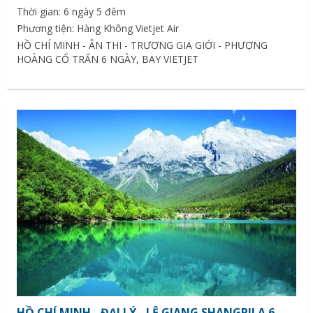
Thời gian: 6 ngày 5 đêm
Phương tiện: Hàng Không Vietjet Air
HỒ CHÍ MINH - ÂN THI - TRƯƠNG GIA GIỚI - PHƯỢNG
HOÀNG CỔ TRẤN 6 NGÀY, BAY VIETJET
HỒ CHÍ MINH - ĐẠI LÝ - LỆ GIANG SHANGRILA 6