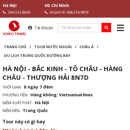
Hà Nội
Hồ Chí Minh
094.553.8699
Khách lẻ: 098.374.9876
Tài khoản
TRANG CHỦ
/
TOUR NƯỚC NGOÀI
/
CHÂU Á
/
DU LỊCH TRUNG QUỐC ĐƯỜNG BAY
HÀ NỘI - BẮC KINH - TÔ CHÂU - HÀNG
CHÂU - THƯỢNG HẢI 8N7D
8 ngày 7 đêm
THỜI GIAN:
Hàng không: Vietnamairlines
PHƯƠNG TIỆN:
Hà Nội
ĐIỂM XUẤT PHÁT:
Trung Quốc
ĐIỂM ĐẾN:
Tour này có gì hay