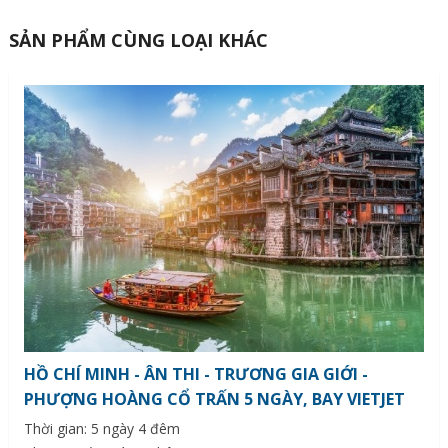
SẢN PHẨM CÙNG LOẠI KHÁC
HỒ CHÍ MINH - ÂN THI - TRƯƠNG GIA GIỚI -
PHƯỢNG HOÀNG CỔ TRẤN 5 NGÀY, BAY VIETJET
Thời gian: 5 ngày 4 đêm