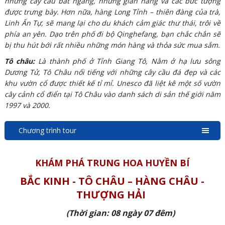
những cây cầu bắt ngang, những gian hàng và các bức tượng
được trưng bày. Hơn nữa, hàng Long Tỉnh – thiên đàng của trà,
Linh Ấn Tự, sẽ mang lại cho du khách cảm giác thư thái, trôi về
phía an yên. Dạo trên phố đi bộ Qinghefang, bạn chắc chắn sẽ
bị thu hút bới rất nhiều những món hàng và thỏa sức mua sắm.
Tô châu:
Là thành phố ở Tỉnh Giang Tô, Nằm ở hạ lưu sông
Dương Tử, Tô Châu nổi tiếng với những cây cầu đá đẹp và các
khu vườn cổ được thiết kế tỉ mỉ. Unesco đã liệt kê một số vườn
cây cảnh cổ điển tại Tô Châu vào danh sách di sản thế giới năm
1997 và 2000.
Chương trình tour
KHÁM PHÁ TRUNG HOA HUYỀN BÍ
BẮC KINH - TÔ CHÂU – HÀNG CHÂU -
THƯỢNG HẢI
(Thời gian: 08 ngày 07 đêm)