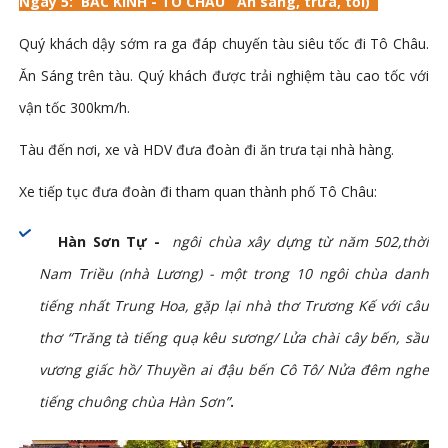
Ngày 5:
BẮC KINH - TÔ CHÂU
Ăn sáng, trưa, tối)
Quý khách dậy sớm ra ga đáp chuyến tàu siêu tốc đi Tô Châu.
Ăn Sáng trên tàu. Quý khách được trải nghiệm tàu cao tốc với
vận tốc 300km/h.
Tàu đến nơi, xe và HDV đưa đoàn đi ăn trưa tại nhà hàng.
Xe tiếp tục đưa đoàn đi tham quan thành phố Tô Châu:
Hàn Sơn Tự -
ngôi chùa xây dựng từ năm 502,thời
Nam Triều (nhà Lương) - một trong 10 ngôi chùa danh
tiếng nhất Trung Hoa, gặp lại nhà thơ Trương Kế với câu
thơ “Trăng tà tiếng quạ kêu sương/ Lửa chài cây bến, sầu
vương giấc hồ/ Thuyền ai đậu bến Cô Tô/ Nửa đêm nghe
tiếng chuông chùa Hàn Sơn”
.