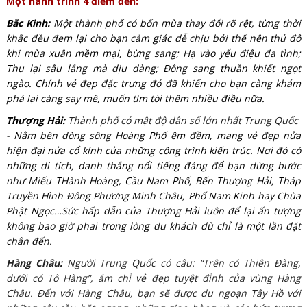
Một hành trình 4 điểm đến:
Bắc Kinh:
Một thành phố có bốn mùa thay đổi rõ rệt, từng thời
khắc đều đem lại cho bạn cảm giác dễ chịu bởi thế nên thủ đô
khi mùa xuân mềm mại, bừng sang; Hạ vào yểu điệu đa tình;
Thu lại sâu lắng mà dịu dàng; Đông sang thuần khiết ngọt
ngào. Chính vẻ đẹp đặc trưng đó đã khiến cho bạn càng khám
phá lại càng say mê, muốn tìm tòi thêm nhiều điều nữa.
Thượng Hải:
Thành phố có mật độ dân số lớn nhất Trung Quốc
-
Nằm bên dòng sông Hoàng Phố êm đềm, mang vẻ đẹp nửa
hiện đại nửa cổ kính của những công trình kiến trúc. Nơi đó có
những di tích, danh thắng nổi tiếng đáng để bạn dừng bước
như Miếu THành Hoàng, Cầu Nam Phố, Bến Thượng Hải, Tháp
Truyền Hình Đông Phương Minh Châu, Phố Nam Kinh hay Chùa
Phật Ngọc…Sức hấp dẫn của Thượng Hải luôn để lại ấn tượng
không bao giờ phai trong lòng du khách dù chỉ là một lần đặt
chân đến.
Hàng Châu:
Người Trung Quốc có câu: “Trên có Thiên Đàng,
dưới có Tô Hàng”, ám chỉ vẻ đẹp tuyệt đỉnh của vùng Hàng
Châu. Đến với Hàng Châu, bạn sẽ được du ngoạn Tây Hồ với