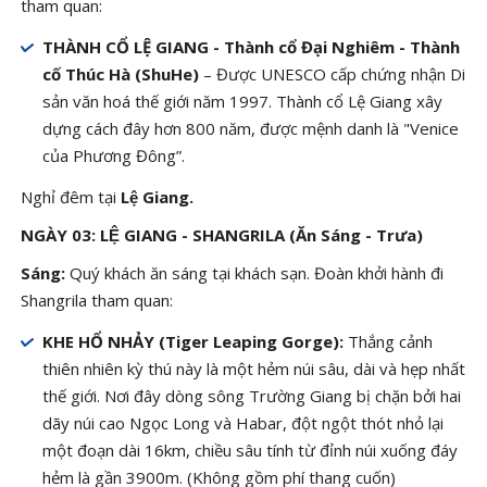
tham quan:
THÀNH CỔ LỆ GIANG - Thành cổ Đại Nghiêm - Thành
cố Thúc Hà (ShuHe)
– Được UNESCO cấp chứng nhận Di
sản văn hoá thế giới năm 1997. Thành cổ Lệ Giang xây
dựng cách đây hơn 800 năm, được mệnh danh là "Venice
của Phương Đông”.
Nghỉ đêm tại
Lệ Giang.
NGÀY 03: LỆ GIANG - SHANGRILA (Ăn Sáng - Trưa)
Sáng:
Quý khách ăn sáng tại khách sạn. Đoàn khởi hành đi
Shangrila tham quan:
KHE HỔ NHẢY (Tiger Leaping Gorge):
Thắng cảnh
thiên nhiên kỳ thú này là một hẻm núi sâu, dài và hẹp nhất
thế giới. Nơi đây dòng sông Trường Giang bị chặn bởi hai
dãy núi cao Ngọc Long và Habar, đột ngột thót nhỏ lại
một đoạn dài 16km, chiều sâu tính từ đỉnh núi xuống đáy
hẻm là gần 3900m. (Không gồm phí thang cuốn)