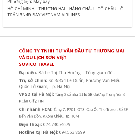
Phương tiện: Máy bay
HỒ CHÍ MINH - THƯỢNG HẢI - HÀNG CHÂU - TÔ CHÂU - Ô
TRẤN 5N4Đ BAY VIETNAM AIRLINES
CÔNG TY TNHH TƯ VẤN ĐẦU TƯ THƯƠNG MẠI
VÀ DU LỊCH SƠN VIỆT
SOVICO TRAVEL
Đại diện:
Bà Lê Thị Thu Hương – Tổng giám đốc
Trụ sở chính:
Số 3/354 Lê Duẩn, Phường Văn Miếu -
Quốc Tử Giám, Tp. Hà Nội
VPGD tại Hà Nội:
Tầng 2 số nhà 11 lô 5B đường Trung Yên 6,
P.Cầu Giấy, HN
Chi nhánh HCM:
Tầng 7, P701, OT3, Cao Ốc The Tresor, Số 39
Bến Vân Đồn, P.Xóm Chiếu, Tp.HCM
Điện thoại:
024.73054679
Hotline tại Hà Nội
: 094.553.8699