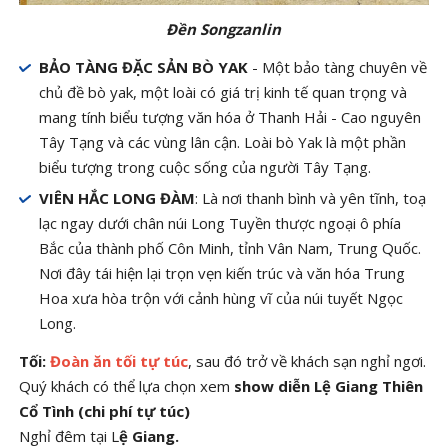
Đền Songzanlin
BẢO TÀNG ĐẶC SẢN BÒ YAK
- Một bảo tàng chuyên về
chủ đề bò yak, một loài có giá trị kinh tế quan trọng và
mang tính biểu tượng văn hóa ở Thanh Hải - Cao nguyên
Tây Tạng và các vùng lân cận. Loài bò Yak là một phần
biểu tượng trong cuộc sống của người Tây Tạng.
VIÊN HẮC LONG ĐÀM
: Là nơi thanh bình và yên tĩnh, toạ
lạc ngay dưới chân núi Long Tuyền thược ngoại ô phía
Bắc của thành phố Côn Minh, tỉnh Vân Nam, Trung Quốc.
Nơi đây tái hiện lại trọn vẹn kiến trúc và văn hóa Trung
Hoa xưa hòa trộn với cảnh hùng vĩ của núi tuyết Ngọc
Long.
Tối:
Đoàn ăn tối tự túc
, sau đó trở về khách sạn nghỉ ngơi.
Quý khách có thể lựa chọn xem
show diễn Lệ Giang Thiên
Cổ Tình (chi phí tự túc)
Nghỉ đêm tại L
ệ Giang.