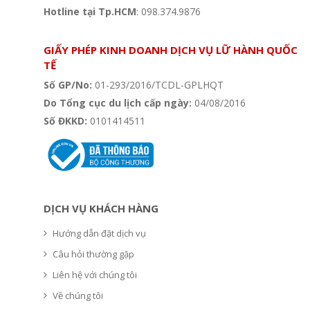
Hotline tại Tp.HCM
: 098.374.9876
Hệ thống văn phòng du lịch - Sovico Travel
GIẤY PHÉP KINH DOANH DỊCH VỤ LỮ HÀNH QUỐC
TẾ
Số GP/No:
01-293/2016/TCDL-GPLHQT
Do Tổng cục du lịch cấp ngày:
04/08/2016
Số ĐKKD:
0101414511
DỊCH VỤ KHÁCH HÀNG
Hướng dẫn đặt dịch vụ
Câu hỏi thường gặp
Liên hệ với chúng tôi
Về chúng tôi