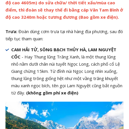
độ cao 4605m) do sửa chữa/ thời tiết xấu/mùa cao
điểm, thì đoàn sẽ thay thế đi bằng cáp Vân Tam Bình ở
độ cao 3240m hoặc tương đương (Bao gồm xe điện).
Trưa:
Đoàn dùng cơm trưa tại nhà hàng địa phương, sau đó
tiếp tục tham quan:
CAM HẢI TỬ, SÔNG BẠCH THỦY HÀ, LAM NGUYỆT
CỐC
- Hay Thung lũng Trăng Xanh, là một thung lũng
nhỏ nằm dưới chân núi tuyết Ngọc Long, cách phố cổ Lệ
Giang chừng 15km. Từ đỉnh núi Ngọc Long nhìn xuống,
thung lũng trông giống hệt như một vầng trăng khuyết
màu xanh ngọc bích, tên gọi Lam Nguyệt cũng bắt nguồn
từ đây.
(không gồm phí xe điện)