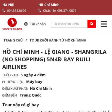
Hà Nội
Hồ Chí Minh
094.553.8699
Khách lẻ: 098.374.9876
Tài khoản
TRANG CHỦ
/
TOUR KHỞI HÀNH TỪ HỒ CHÍ MINH
HỒ CHÍ MINH - LỆ GIANG - SHANGRILA
(NO SHOPPING) 5N4Đ BAY RUILI
AIRLINES
5 ngày 4 đêm
THỜI GIAN:
Máy bay
PHƯƠNG TIỆN:
Hồ Chí Minh
ĐIỂM XUẤT PHÁT:
Trung Quốc
ĐIỂM ĐẾN:
Tour này có gì hay