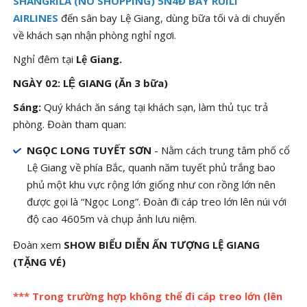
SHANGRILA (NO SHOPPING) 5N4Đ BAY RUILI
AIRLINES
đến sân bay Lệ Giang, dùng bữa tối và di chuyển
về khách sạn nhận phòng nghỉ ngơi.
Nghỉ đêm tại
Lệ Giang.
NGÀY 02: LỆ GIANG (Ăn 3 bữa)
Sáng:
Quý khách ăn sáng tại khách sạn, làm thủ tục trả
phòng. Đoàn tham quan:
NGỌC LONG TUYẾT SƠN
- Nằm cách trung tâm phố cổ
Lệ Giang về phía Bắc, quanh năm tuyết phủ trắng bao
phủ một khu vực rộng lớn giống như con rồng lớn nên
được gọi là “Ngọc Long”. Đoàn đi cáp treo lớn lên núi với
độ cao 4605m và chụp ảnh lưu niệm.
Đoàn xem
SHOW BIỂU DIỄN ẤN TƯỢNG LỆ GIANG
(TẶNG VÉ)
*** Trong trường hợp không thể đi cáp treo lớn (lên