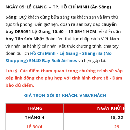
NGÀY 05: LỆ GIANG – TP. HỒ CHÍ MINH (Ăn Sáng)
Sáng:
Quý khách dùng bữa sáng tại khách sạn và làm thủ
tục trả phòng. Đến giờ hẹn, đoàn ra sân bay đáp c
huyến
bay DR5051 Lệ Giang 10:40 – 13:05+1 HCM.
Về đến
sân
bay Tân Sơn Nhất
đoàn làm thủ tục nhập cảnh Việt Nam
và nhận lại hành lý cá nhân. Kết thúc chương trình, chia tay
đoàn du lịch
Hồ Chí Minh - Lệ Giang - Shangrila (No
Shopping) 5N4Đ Bay Ruili Airlines
và hẹn gặp lại.
Lưu ý: Các điểm tham quan trong chương trình sẽ sắp
xếp linh động cho phụ hợp với tình hình thực tế - Đảm
bảo đủ điểm.
GIÁ TRỌN GÓI 01 KHÁCH: VNĐ/KHÁCH
THÁNG
NGÀY KHỞI H
THÁNG 4
15, 22
LỄ 30/4
29