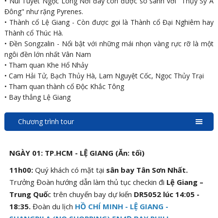
• Núi Tuyết Ngọc Long Nơi đây còn được so sánh với "Thụy Sỹ Á
Đông" như rặng Pyrenes.
• Thành cổ Lệ Giang - Còn được gọi là Thành cổ Đại Nghiêm hay
Thành cổ Thúc Hà.
• Đền Songzalin - Nổi bật với những mái nhọn vàng rực rỡ là một
ngôi đền lớn nhất Vân Nam
• Tham quan Khe Hổ Nhảy
• Cam Hải Tử, Bạch Thủy Hà, Lam Nguyệt Cốc, Ngọc Thủy Trại
• Tham quan thành cổ Độc Khắc Tông
• Bay thẳng Lệ Giang
Chương trình tour
NGÀY 01: TP.HCM - LỆ GIANG (Ăn: tối)
11h00:
Quý khách có mặt tại
sân bay Tân Sơn Nhất.
Trưởng Đoàn hướng dẫn làm thủ tục checkin đi
Lệ Giang –
Trung Quố
c trên chuyến bay dự kiến
DR5052 lúc 14:05 -
18:35.
Đoàn du lịch
HỒ CHÍ MINH - LỆ GIANG -