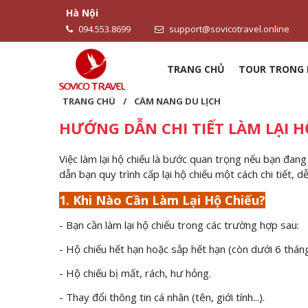
Hà Nội
094.553.8699
support@sovicotravel.online
TRANG CHỦ
TOUR TRONG
TRANG CHỦ
/
CẨM NANG DU LỊCH
HƯỚNG DẪN CHI TIẾT LÀM LẠI H
Việc làm lại hộ chiếu là bước quan trọng nếu bạn đang
dẫn bạn quy trình cấp lại hộ chiếu một cách chi tiết, 
1. Khi Nào Cần Làm Lại Hộ Chiếu?
- Bạn cần làm lại hộ chiếu trong các trường hợp sau:
- Hộ chiếu hết hạn hoặc sắp hết hạn (còn dưới 6 tháng
- Hộ chiếu bị mất, rách, hư hỏng.
- Thay đổi thông tin cá nhân (tên, giới tính...).