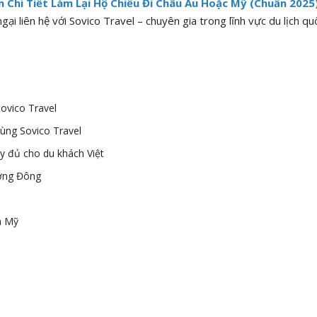
 Chi Tiết Làm Lại Hộ Chiếu Đi Châu Âu Hoặc Mỹ (Chuẩn 2025
ại liên hệ với Sovico Travel – chuyên gia trong lĩnh vực du lịch qu
ovico Travel
ùng Sovico Travel
y đủ cho du khách Việt
ương Đông
h Mỹ