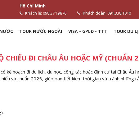
Hồ Chí Minh
Khách lẻ: 098.374.9876
Khách đoàn: 091.338.1010
 NƯỚC
TOUR NƯỚC NGOÀI
VISA - GPLĐ - TTT
TOUR DU LỊ
Ộ CHIẾU ĐI CHÂU ÂU HOẶC MỸ (CHUẨN 2
 có kế hoạch đi du lịch, du học, công tác hoặc định cư tại Châu Âu 
dễ hiểu và chuẩn 2025, giúp bạn tiết kiệm thời gian và tránh những r
).