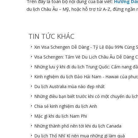
Trên đây là toàn bộ nội dung của bài viết:
Hướng Dẫn
du lịch Châu Âu – Mỹ, hoặc hỗ trợ từ A-Z, đừng ngần ng
TIN TỨC KHÁC
Xin Visa Schengen Dễ Dàng - Tỷ Lệ Đậu 99% Cùng S
Visa Schengen: Tấm Vé Du Lịch Châu Âu Dễ Dàng C
Những lưu ý khi đi du lịch Trung Quốc: Cẩm nang đầ
Kinh nghiệm du lịch Đảo Hải Nam - Hawaii của ph
Du lịch Australia mùa nào đẹp nhất
Những điều bạn biết trước khi có một chuyến du lịc
Chia sẻ kinh nghiệm du lịch Anh
Mặc gì khi du lịch Nam Phi
Những thành phố nên tới khi du lịch Canada
Du lịch Thổ Nhĩ Kì nên mua những gì làm quà