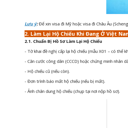
Lưu ý
:
Để xin visa đi Mỹ hoặc visa đi Châu Âu (Scheng
2. Làm Lại Hộ Chiếu Khi Đang Ở Việt Na
2.1. Chuẩn Bị Hồ Sơ Làm Lại Hộ Chiếu
- Tờ khai đề nghị cấp lại hộ chiếu (mẫu X01 – có thể kh
- Căn cước công dân (CCCD) hoặc chứng minh nhân dâ
- Hộ chiếu cũ (nếu còn).
- Đơn trình báo mất hộ chiếu (nếu bị mất).
- Ảnh chân dung hộ chiếu (chụp tại nơi nộp hồ sơ).