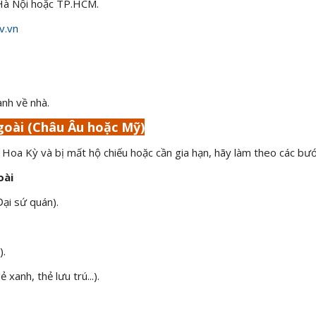
 Hà Nội hoặc TP.HCM.
v.vn
anh về nhà.
goài (Châu Âu hoặc Mỹ)
 Hoa Kỳ và bị mất hộ chiếu hoặc cần gia hạn, hãy làm theo các bướ
oài
Đại sứ quán).
.
).
xanh, thẻ lưu trú...).