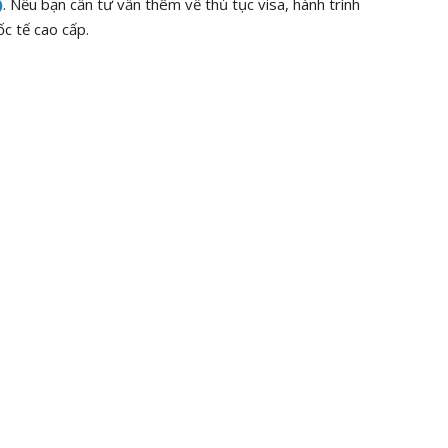
)
. Nếu bạn cần tư vấn thêm về thủ tục visa, hành trình
ốc tế cao cấp.