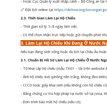
- Hoặc Cục Quản lý xuất nhập cảnh – Bộ Công an tại
🔗 Đặt lịch online tại:
https://dichvucong.bocongan.go
2.3. Thời Gian Làm Lại Hộ Chiếu
- Thời gian xử lý: 5–8 ngày làm việc.
- Có thể chọn nhận trực tiếp hoặc gửi chuyển phát nh
3. Làm Lại Hộ Chiếu Khi Đang Ở Nước N
Nếu bạn đang sinh sống hoặc du lịch tại Châu Âu hoặc
3.1. Chuẩn Bị Hồ Sơ Làm Lại Hộ Chiếu Ở Nước Ng
- Tờ khai cấp hộ chiếu (mẫu TK01 – tải trên website 
- Ảnh hộ chiếu 4x6 (phông nền trắng, không đeo kính)
- CCCD hoặc giấy khai sinh (nếu không còn hộ chiếu cũ
- Bằng chứng cư trú hợp pháp tại nước sở tại (visa, thẻ 
- Đơn trình báo mất hộ chiếu (nếu có).