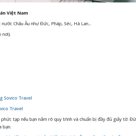
uán Việt Nam
c nước Châu Âu như Đức, Pháp, Séc, Hà Lan...
 nơi).
g Sovico Travel
vico Travel
á phức tạp nếu bạn nắm rõ quy trình và chuẩn bị đầy đủ giấy tờ. Đ
a bạn.